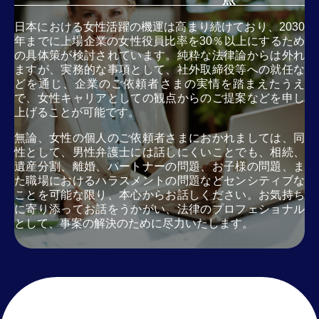
日本における女性活躍の機運は高まり続けており、2030
年までに上場企業の女性役員比率を30％以上にするため
の具体策が検討されています。純粋な法律論からは外れ
ますが、実務的な事項として、社外取締役等への就任な
どを通じ、企業のご依頼者さまの実情を踏まえたうえ
で、女性キャリアとしての観点からのご提案などを申し
上げることが可能です。
無論、女性の個人のご依頼者さまにおかれましては、同
性として、男性弁護士には話しにくいことでも、相続、
遺産分割、離婚、パートナーの問題、お子様の問題、ま
た職場におけるハラスメントの問題などセンシティブな
ことを可能な限り、本心からお話しください。お気持ち
に寄り添ってお話をうかがい、法律のプロフェショナル
として、事案の解決のために尽力いたします。