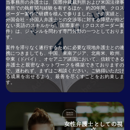
当事務所の弁護士は、国際仲裁裁判所および米国法律事
務所での執務関与経験を有するほか、約20年間、クロス
ボーダー案件で研鑽を積んで参りました。その実績と、
外国会社・外国人弁護士との交渉等に対する障壁が殆ど
ない英語のスキルから、国際案件（クロスボーダー案
件）は、ジャンルを問わず専門分野の一つとしておりま
す。
案件を滞りなく遂行するために必要な現地弁護士との連
携につきましても、中国、東南アジア、北南米、欧州、
中東（ドバイ）、オセアニア諸国において、信頼できる
弁護士と親密なネットワークを構築できておりますの
で、迷われず、まずはご相談ください。ご納得いただけ
る成果を出せるよう、最善を尽くすことをお約束しま
す。
女性弁護士としての視
点