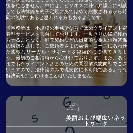
後を絶ちません。中には、ビジネスに疎い弁護士に相談
しても法律論を杓子定規にあてはめて説教されるから時
間の無駄であると思われる方もあるようです。
当事務所は、小規模の事務所ならではのクライアント密
着型サービスを志向しております。一度きりの縁で終わ
らせることなく、顧問契約などの日常的な相互信頼関係
の構築を通じて、ご依頼者さまの実情・ニーズにあわせ
た柔軟なリーガル・サポートを継続的に提供できるよ
う、最初のご相談時から心掛けております。また、あく
までもクライアントさまのための問題解決志向型でござ
いますので、法律論のみで現実的に不可能であるような
解決策を押し付けることはいたしません。
英語および幅広いネッ
トワーク